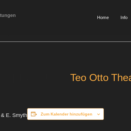
ltungen
Home
Info
 stattgefunden.
25 | 19:30 Uhr
|
Teo Otto The
Zum Kalender hinzufügen
g & E. Smyth