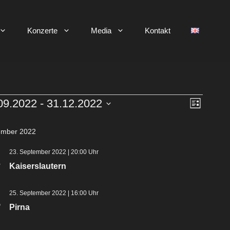
Konzerte
Media
Kontakt
eranstaltungen
A
V
09.2022
 - 
31.12.2022
L
i
e
n
s
ember 2022
r
t
s
e
23. September 2022 | 20:00 Uhr
a
3
i
Kaiserslautern
n
c
s
25. September 2022 | 16:00 Uhr
.
5
t
Pirna
h
a