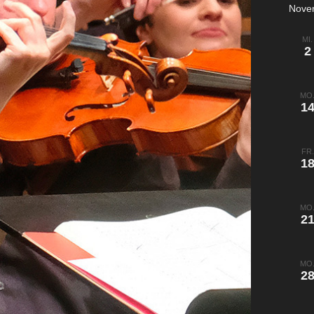
Nove
MI.
2
MO
1
FR.
1
MO
2
MO
2