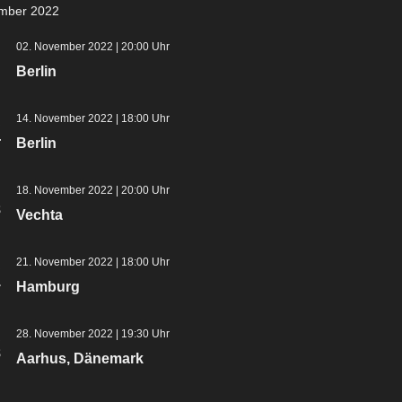
mber 2022
i
n
-
02. November 2022 | 20:00 Uhr
o
Berlin
N
n
a
14. November 2022 | 18:00 Uhr
.
v
4
Berlin
i
18. November 2022 | 20:00 Uhr
g
8
Vechta
a
t
21. November 2022 | 18:00 Uhr
.
1
Hamburg
i
o
28. November 2022 | 19:30 Uhr
.
n
8
Aarhus, Dänemark