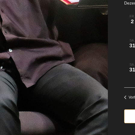
Deze
FR.
2
SA.
3
SA.
3
Vor