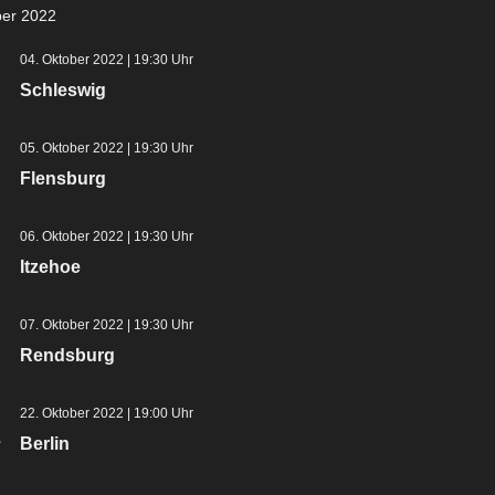
t
ber 2022
l
e
t
04. Oktober 2022 | 19:30 Uhr
Schleswig
n
u
n
-
05. Oktober 2022 | 19:30 Uhr
g
Flensburg
N
A
a
06. Oktober 2022 | 19:30 Uhr
.
n
Itzehoe
v
s
i
i
07. Oktober 2022 | 19:30 Uhr
Rendsburg
c
g
h
22. Oktober 2022 | 19:00 Uhr
a
2
t
Berlin
t
e